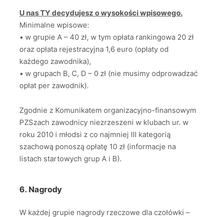
U nas TY decydujesz o wysokości wpisowego.
Minimalne wpisowe:
• w grupie A – 40 zł, w tym opłata rankingowa 20 zł
oraz opłata rejestracyjna 1,6 euro (opłaty od
każdego zawodnika),
• w grupach B, C, D – 0 zł (nie musimy odprowadzać
opłat per zawodnik).
Zgodnie z Komunikatem organizacyjno-finansowym
PZSzach zawodnicy niezrzeszeni w klubach ur. w
roku 2010 i młodsi z co najmniej III kategorią
szachową ponoszą opłatę 10 zł (informacje na
listach startowych grup A i B).
6. Nagrody
W każdej grupie nagrody rzeczowe dla czołówki –