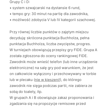
Grupy C i D:
• system szwajcarski na dystansie 6 rund,
• tempo gry: 30 minut na partię dla zawodnika,
• możliwość zdobycia V lub IV kategorii szachowej.
Przy równej liczbie punktów o zajętym miejscu
decydują: skrócona punktacja Buchholza, pełna
punktacja Buchholza, liczba zwycięstw, progres.
W turniejach obowiązują przepisy gry FIDE. Grupa A
została zgłoszona do oceny rankingowej FIDE.
Zawodnik może wnieść telefon (lub inne urządzenie
elektroniczne) na salę gry pod warunkiem, że jest
on całkowicie wyłączony i przechowywany w torbie
lub w plecaku (
nie w kieszeni!
), do którego
zawodnik nie sięga podczas partii, nie zabiera ze
sobą do toalety, itp.
W grupach A i B obowiązuje zakaz proponowania i
zgadzania się na propozycje remisowe przed