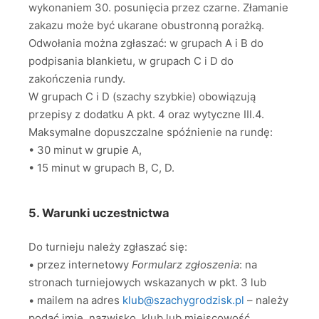
wykonaniem 30. posunięcia przez czarne. Złamanie
zakazu może być ukarane obustronną porażką.
Odwołania można zgłaszać: w grupach A i B do
podpisania blankietu, w grupach C i D do
zakończenia rundy.
W grupach C i D (szachy szybkie) obowiązują
przepisy z dodatku A pkt. 4 oraz wytyczne III.4.
Maksymalne dopuszczalne spóźnienie na rundę:
• 30 minut w grupie A,
• 15 minut w grupach B, C, D.
5. Warunki uczestnictwa
Do turnieju należy zgłaszać się:
• przez internetowy
Formularz zgłoszenia
: na
stronach turniejowych wskazanych w pkt. 3 lub
• mailem na adres
klub@szachygrodzisk.pl
– należy
podać imię, nazwisko, klub lub miejscowość,