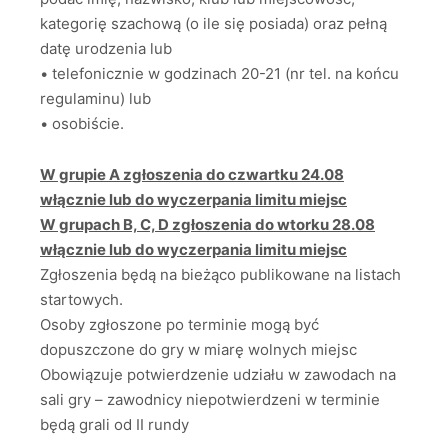
kategorię szachową (o ile się posiada) oraz pełną
datę urodzenia lub
• telefonicznie w godzinach 20-21 (nr tel. na końcu
regulaminu) lub
• osobiście.
W grupie A zgłoszenia do czwartku 24.08
włącznie lub do wyczerpania limitu miejsc
W grupach B, C, D zgłoszenia do wtorku 28.08
włącznie lub do wyczerpania limitu miejsc
Zgłoszenia będą na bieżąco publikowane na listach
startowych.
Osoby zgłoszone po terminie mogą być
dopuszczone do gry w miarę wolnych miejsc
Obowiązuje potwierdzenie udziału w zawodach na
sali gry – zawodnicy niepotwierdzeni w terminie
będą grali od II rundy