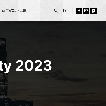
% na TWÓJ KLUB
uty 2023