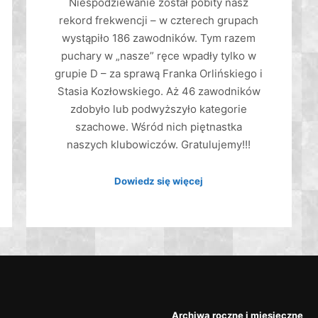
Niespodziewanie został pobity nasz
rekord frekwencji – w czterech grupach
wystąpiło 186 zawodników. Tym razem
puchary w „nasze” ręce wpadły tylko w
grupie D – za sprawą Franka Orlińskiego i
Stasia Kozłowskiego. Aż 46 zawodników
zdobyło lub podwyższyło kategorie
szachowe. Wśród nich piętnastka
naszych klubowiczów. Gratulujemy!!!
Dowiedz się więcej
Archiwa roczne i miesięczne