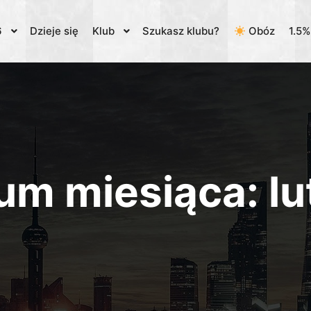
6
Dzieje się
Klub
Szukasz klubu?
Obóz
1.5
um miesiąca:
l