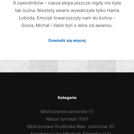
8 zawodników – nasza ekipa jeszcze nigdy nie była
tak liczna. Niestety awans wywalczyła tylko Hania
Łoboda. Emocje towarzyszyły nam do końca –
Gosia, Michał i Vasik byli o włos od awansu.
Dowiedz się więcej
Kategorie
Mistrzostwa seniorów
(1)
Nasze turnieje
(100)
Mistrzostwa Grodziska Maz. Juniorów
(9)
Szachowa Liga Młodych Talentów
(14)