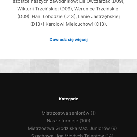
szóstce naszych zawodników: Lili Owczarzak (D09),
Wiktorii Trzcińskiej (D09), Weronice Trzcińskiej
(D09), Hani Łobodzie (D13), Lenie Jastrzębskiej
(D13) i Karolowi Mielcuchowi (C13).
Dowiedz się więcej
Kategorie
Mistrzostwa seniorów
(1)
Nasze turnieje
(100)
Mistrzostwa Grodziska Maz. Juniorów
(9)
Szachowa Liga Młodych Talentów
(14)