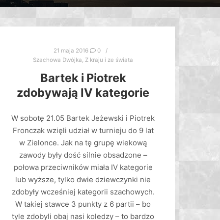
21 maja 2016
0
Szachowa Dwójka
,
Z kraju i ze świata
Bartek i Piotrek
zdobywają IV kategorie
W sobotę 21.05 Bartek Jeżewski i Piotrek
Fronczak wzięli udział w turnieju do 9 lat
w Zielonce. Jak na tę grupę wiekową
zawody były dość silnie obsadzone –
połowa przeciwników miała IV kategorie
lub wyższe, tylko dwie dziewczynki nie
zdobyły wcześniej kategorii szachowych.
W takiej stawce 3 punkty z 6 partii – bo
tyle zdobyli obaj nasi koledzy – to bardzo