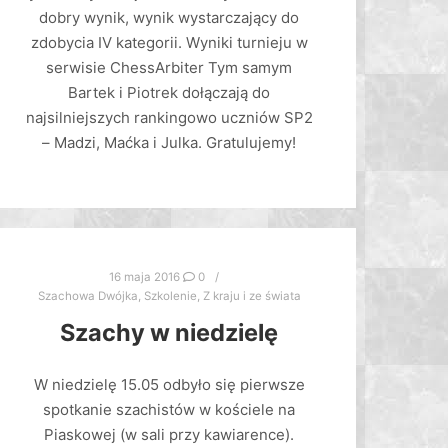
dobry wynik, wynik wystarczający do
zdobycia IV kategorii. Wyniki turnieju w
serwisie ChessArbiter Tym samym
Bartek i Piotrek dołączają do
najsilniejszych rankingowo uczniów SP2
– Madzi, Maćka i Julka. Gratulujemy!
16 maja 2016
0
Szachowa Dwójka
,
Szkolenie
,
Z kraju i ze świata
Szachy w niedzielę
W niedzielę 15.05 odbyło się pierwsze
spotkanie szachistów w kościele na
Piaskowej (w sali przy kawiarence).