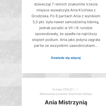
dziewcząt 7-letnich znakomite trzecie
miejsce wywalczyła Ania Kicińska z
Grodziska. Po 6 partiach Ania z wynikiem
5,5 pkt. była nawet samodzielną liderką,
jednak porażki w VII i IX rundzie
spowodowały, że spadła na najniższy
stopień podium. Ania jako jedyna zagrała
partie ze wszystkimi zawodniczkami…
Dowiedz się więcej
14 maja 2016
1
Mistrzostwa juniorów
,
Szachowa Dwójka
Ania Mistrzynią