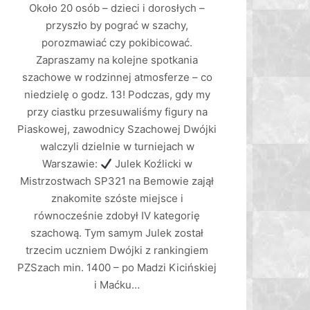
Około 20 osób – dzieci i dorosłych –
przyszło by pograć w szachy,
porozmawiać czy pokibicować.
Zapraszamy na kolejne spotkania
szachowe w rodzinnej atmosferze – co
niedzielę o godz. 13! Podczas, gdy my
przy ciastku przesuwaliśmy figury na
Piaskowej, zawodnicy Szachowej Dwójki
walczyli dzielnie w turniejach w
Warszawie:
Julek Koźlicki w
Mistrzostwach SP321 na Bemowie zajął
znakomite szóste miejsce i
równocześnie zdobył IV kategorię
szachową. Tym samym Julek został
trzecim uczniem Dwójki z rankingiem
PZSzach min. 1400 – po Madzi Kicińskiej
i Maćku…