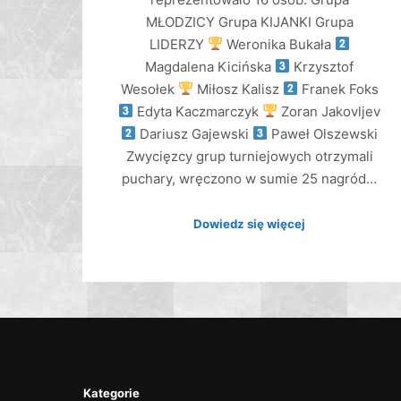
MŁODZICY Grupa KIJANKI Grupa
LIDERZY
Weronika Bukała
Magdalena Kicińska
Krzysztof
Wesołek
Miłosz Kalisz
Franek Foks
Edyta Kaczmarczyk
Zoran Jakovljev
Dariusz Gajewski
Paweł Olszewski
Zwycięzcy grup turniejowych otrzymali
puchary, wręczono w sumie 25 nagród…
Dowiedz się więcej
Kategorie