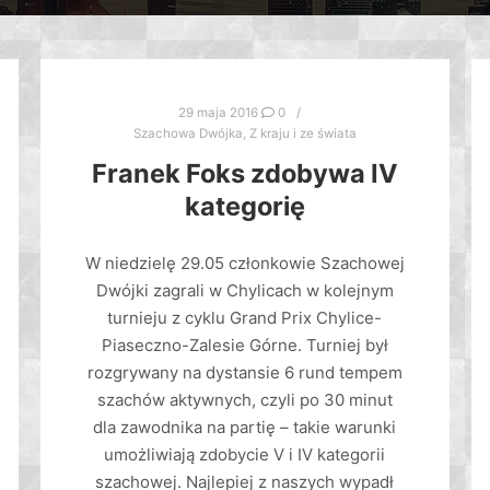
29 maja 2016
0
Szachowa Dwójka
,
Z kraju i ze świata
Franek Foks zdobywa IV
kategorię
W niedzielę 29.05 członkowie Szachowej
Dwójki zagrali w Chylicach w kolejnym
turnieju z cyklu Grand Prix Chylice-
Piaseczno-Zalesie Górne. Turniej był
rozgrywany na dystansie 6 rund tempem
szachów aktywnych, czyli po 30 minut
dla zawodnika na partię – takie warunki
umożliwiają zdobycie V i IV kategorii
szachowej. Najlepiej z naszych wypadł