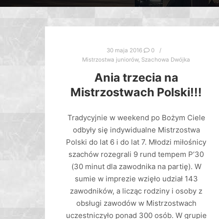
30 maja 2016
0
Mistrzostwa juniorów
,
Szachowa Dwójka
Ania trzecia na
Mistrzostwach Polski!!!
Tradycyjnie w weekend po Bożym Ciele
odbyły się indywidualne Mistrzostwa
Polski do lat 6 i do lat 7. Młodzi miłośnicy
szachów rozegrali 9 rund tempem P’30
(30 minut dla zawodnika na partię). W
sumie w imprezie wzięło udział 143
zawodników, a licząc rodziny i osoby z
obsługi zawodów w Mistrzostwach
uczestniczyło ponad 300 osób. W grupie