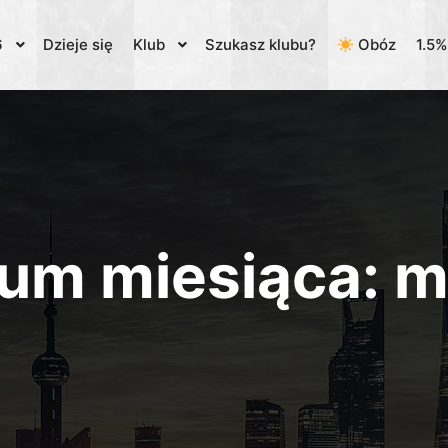
6
Dzieje się
Klub
Szukasz klubu?
Obóz
1.5
um miesiąca:
m