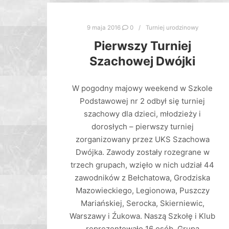
9 maja 2016
0
Turniej urodzinowy
Pierwszy Turniej
Szachowej Dwójki
W pogodny majowy weekend w Szkole
Podstawowej nr 2 odbył się turniej
szachowy dla dzieci, młodzieży i
dorosłych – pierwszy turniej
zorganizowany przez UKS Szachowa
Dwójka. Zawody zostały rozegrane w
trzech grupach, wzięło w nich udział 44
zawodników z Bełchatowa, Grodziska
Mazowieckiego, Legionowa, Puszczy
Mariańskiej, Serocka, Skierniewic,
Warszawy i Źukowa. Naszą Szkołę i Klub
reprezentowało 16 osób. Grupa