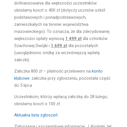
dofinansowania dla większości uczestników
obniżamy koszt o 400 zł (dotyczy uczniów szkół
podstawowych i ponadpodstawowych,
zamieszkałych na terenie województwa
mazowieckiego). To oznacza, że dla zdecydowanej
większości opłaty wyniosą
1 499 zł
dla członków
Szachowej Dwójki i
1 699
zł
dla pozostałych
(uwzględniono zniżkę za wcześniejszą wpłatę
zaliczki).
Zaliczka 800 zł – płatność przelewem na
konto
klubowe
: zaliczka przy zgłoszeniu, pozostała część
do 5 lipca
Uczestnikom, którzy wpłacą zaliczkę do 28 lutego,
obniżamy koszt o 100 zł.
Aktualna lista zgłoszeń
Zgłoszenia i szczegółowe informacje: J. Kiciński, tel.