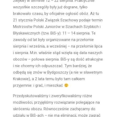
zwykle) w terminie 12 – 22 sierpnia. Praktycznie
wszystkie szczegóły były już dograne, tylko
brakowało czasu, by oficjalnie ogłosić obóz. Aż tu
21 stycznia Polski Związek Szachowy podaje termin
Mistrzostw Polski Juniorów w Szachach Szybkich i
Błyskawicznych (tzw. BiS-y): 11 – 14 sierpnia. Te
zawody od lat były organizowane na przełomie
sierpnia i września, a wcześniej – na przełomie lipca
i sierpnia. M.in. właśnie stąd wzięła się data naszych
obozów – połowa sierpnia. BiS-y są dość atrakcyjne
i nie chcemy ich odpuszczać. Tym bardziej, że
odbędą się znów w Bydgoszczy (a nie w sławetnym
Krakowie), a 2 lata temu było tam całkiem
przyjemnie: i grać, i mieszkać
Przedyskutowaliśmy i zweryfikowaliśmy różne
możliwości, przyjęliśmy rozwiązanie polegające na
skróceniu obozu. Równocześnie zachęcamy do
udziału w BiS-ach – nie ma eliminacji, może zagrać