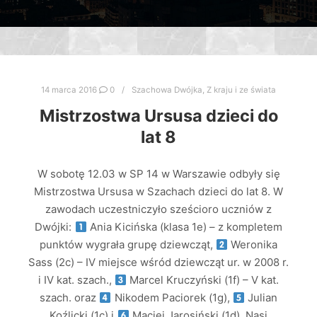
14 marca 2016
0
Szachowa Dwójka
,
Z kraju i ze świata
Mistrzostwa Ursusa dzieci do
lat 8
W sobotę 12.03 w SP 14 w Warszawie odbyły się
Mistrzostwa Ursusa w Szachach dzieci do lat 8. W
zawodach uczestniczyło sześcioro uczniów z
Dwójki:
Ania Kicińska (klasa 1e) – z kompletem
punktów wygrała grupę dziewcząt,
Weronika
Sass (2c) – IV miejsce wśród dziewcząt ur. w 2008 r.
i IV kat. szach.,
Marcel Kruczyński (1f) – V kat.
szach. oraz
Nikodem Paciorek (1g),
Julian
Koźlicki (1c) i
Maciej Jarosiński (1d). Nasi