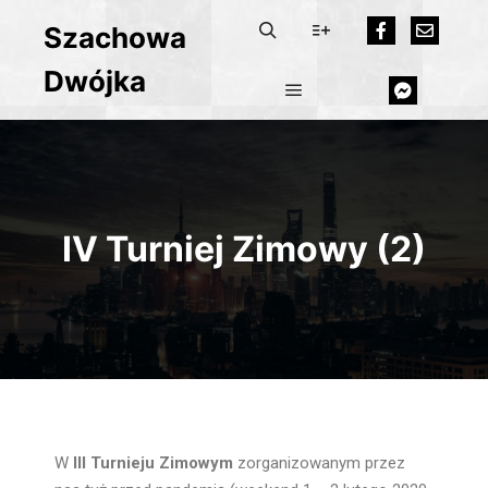
Szachowa
Dwójka
IV Turniej Zimowy (2)
W
III Turnieju Zimowym
zorganizowanym przez