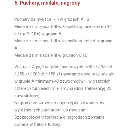
6. Puchary, medale, nagrody
Puchary za miejsca I-III w grupach A i B
Medale za miejsca I-III w klasyfikacji juniorów do 12
lat (ur. 2010+) w grupie A
Medale za miejsca I-III w klasyfikacji kobiet w grupie
A
Medale za miejsca I-III w grupach C i D
W grupie A pięć nagród finansowych: 500 zł / 350 zł
/ 250 zł / 200 zł / 150 zł (gwarantowane przy udziale
w grupie A minimum 40 zawodników – w ostatnich
czterech turniejach mieliśmy średnią frekwencję 35
zawodników)
Nagrody rzeczowe co najmniej dla zawodników
wyróżnionych pucharami lub medalami.
Szczegółowa informacja o nagrodach zostanie
podana w trakcie turnieju.