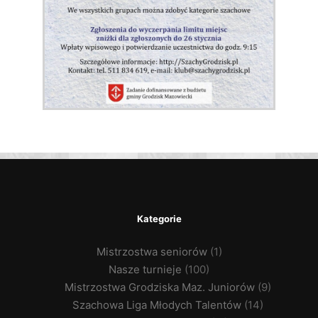
Kategorie
Mistrzostwa seniorów
(1)
Nasze turnieje
(100)
Mistrzostwa Grodziska Maz. Juniorów
(9)
Szachowa Liga Młodych Talentów
(14)