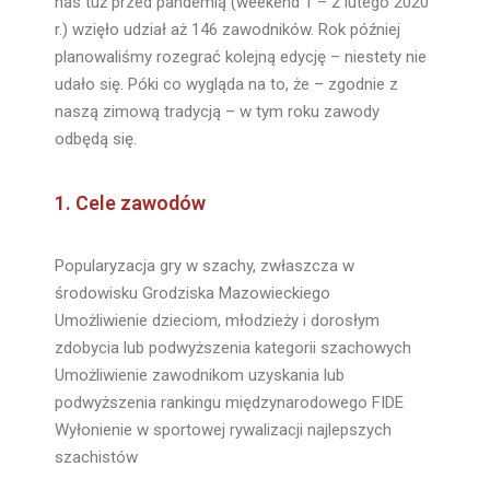
nas tuż przed pandemią (weekend 1 – 2 lutego 2020
r.) wzięło udział aż 146 zawodników. Rok później
planowaliśmy rozegrać kolejną edycję – niestety nie
udało się. Póki co wygląda na to, że – zgodnie z
naszą zimową tradycją – w tym roku zawody
odbędą się.
1. Cele zawodów
Popularyzacja gry w szachy, zwłaszcza w
środowisku Grodziska Mazowieckiego
Umożliwienie dzieciom, młodzieży i dorosłym
zdobycia lub podwyższenia kategorii szachowych
Umożliwienie zawodnikom uzyskania lub
podwyższenia rankingu międzynarodowego FIDE
Wyłonienie w sportowej rywalizacji najlepszych
szachistów