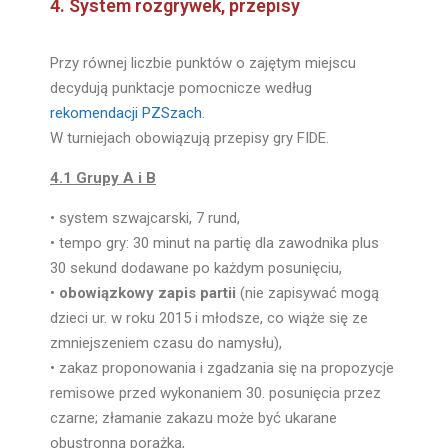
4. System rozgrywek, przepisy
Przy równej liczbie punktów o zajętym miejscu
decydują punktacje pomocnicze według
rekomendacji PZSzach
.
W turniejach obowiązują przepisy gry FIDE.
4.1 Grupy A i B
• system szwajcarski, 7 rund,
• tempo gry: 30 minut na partię dla zawodnika plus
30 sekund dodawane po każdym posunięciu,
•
obowiązkowy zapis partii
(nie zapisywać mogą
dzieci ur. w roku 2015 i młodsze, co wiąże się ze
zmniejszeniem czasu do namysłu),
• zakaz proponowania i zgadzania się na propozycje
remisowe przed wykonaniem 30. posunięcia przez
czarne; złamanie zakazu może być ukarane
obustronną porażką,