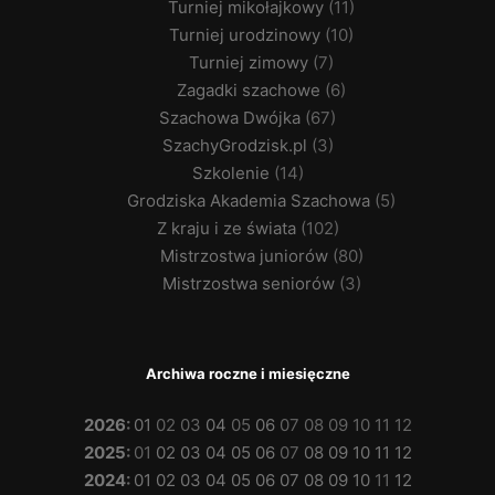
Turniej mikołajkowy
(11)
Turniej urodzinowy
(10)
Turniej zimowy
(7)
Zagadki szachowe
(6)
Szachowa Dwójka
(67)
SzachyGrodzisk.pl
(3)
Szkolenie
(14)
Grodziska Akademia Szachowa
(5)
Z kraju i ze świata
(102)
Mistrzostwa juniorów
(80)
Mistrzostwa seniorów
(3)
Archiwa roczne i miesięczne
2026
:
01
02
03
04
05
06
07
08
09
10
11
12
2025
:
01
02
03
04
05
06
07
08
09
10
11
12
2024
:
01
02
03
04
05
06
07
08
09
10
11
12