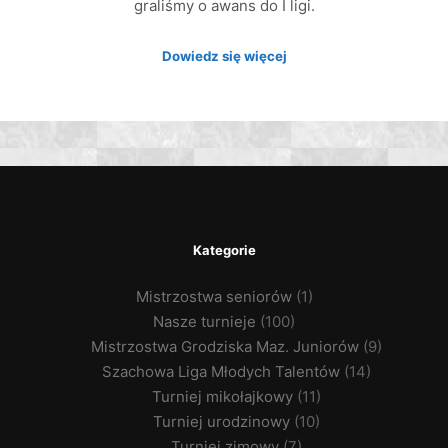
graliśmy o awans do I ligi.
Dowiedz się więcej
Kategorie
Mistrzostwa seniorów
(1)
Nasze turnieje
(100)
Mistrzostwa Grodziska Maz. Juniorów
(9)
Szachowa Liga Młodych Talentów
(14)
Turniej mikołajkowy
(11)
Turniej urodzinowy
(10)
Turniej zimowy
(7)