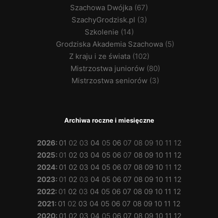
Szachowa Dwójka
(67)
SzachyGrodzisk.pl
(3)
Szkolenie
(14)
Grodziska Akademia Szachowa
(5)
Z kraju i ze świata
(102)
Mistrzostwa juniorów
(80)
Mistrzostwa seniorów
(3)
Archiwa roczne i miesięczne
2026
:
01
02
03
04
05
06
07
08
09
10
11
12
2025
:
01
02
03
04
05
06
07
08
09
10
11
12
2024
:
01
02
03
04
05
06
07
08
09
10
11
12
2023
:
01
02
03
04
05
06
07
08
09
10
11
12
2022
:
01
02
03
04
05
06
07
08
09
10
11
12
2021
:
01
02
03
04
05
06
07
08
09
10
11
12
2020
:
01
02
03
04
05
06
07
08
09
10
11
12