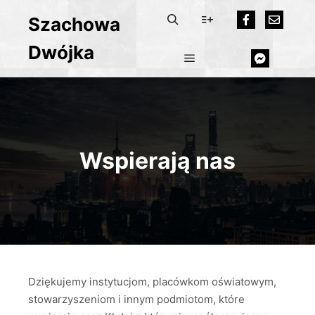
Szachowa
Dwójka
Wspierają nas
Dziękujemy instytucjom, placówkom oświatowym,
stowarzyszeniom i innym podmiotom, które