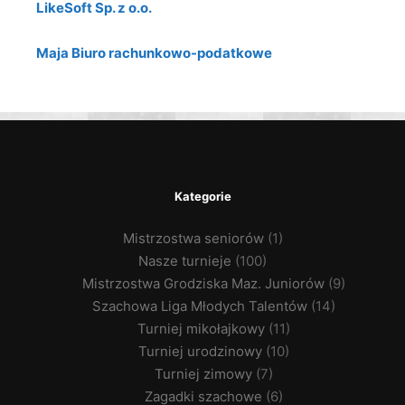
LikeSoft Sp. z o.o.
Maja Biuro rachunkowo-podatkowe
Kategorie
Mistrzostwa seniorów
(1)
Nasze turnieje
(100)
Mistrzostwa Grodziska Maz. Juniorów
(9)
Szachowa Liga Młodych Talentów
(14)
Turniej mikołajkowy
(11)
Turniej urodzinowy
(10)
Turniej zimowy
(7)
Zagadki szachowe
(6)