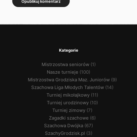
Kategorie
Mistrzostwa seniorów
(1)
Nasze turnieje
(100)
Mistrzostwa Grodziska Maz. Juniorów
(9)
Szachowa Liga Młodych Talentów
(14)
Turniej mikołajkowy
(11)
Turniej urodzinowy
(10)
Turniej zimowy
(7)
Zagadki szachowe
(6)
Szachowa Dwójka
(67)
SzachyGrodzisk.pl
(3)