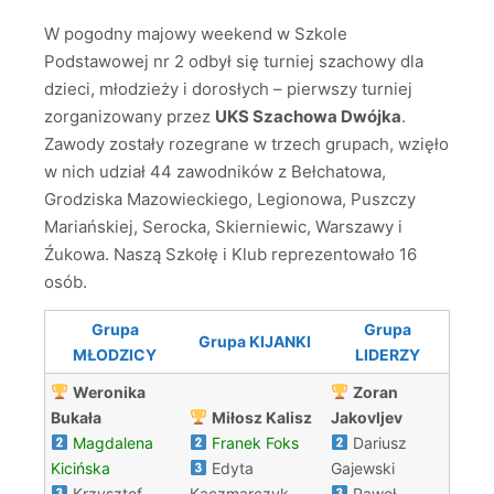
W pogodny majowy weekend w Szkole
Podstawowej nr 2 odbył się turniej szachowy dla
dzieci, młodzieży i dorosłych – pierwszy turniej
zorganizowany przez
UKS Szachowa Dwójka
.
Zawody zostały rozegrane w trzech grupach, wzięło
w nich udział 44 zawodników z Bełchatowa,
Grodziska Mazowieckiego, Legionowa, Puszczy
Mariańskiej, Serocka, Skierniewic, Warszawy i
Źukowa. Naszą Szkołę i Klub reprezentowało 16
osób.
Grupa
Grupa
Grupa KIJANKI
MŁODZICY
LIDERZY
Weronika
Zoran
Bukała
Miłosz Kalisz
Jakovljev
Magdalena
Franek Foks
Dariusz
Kicińska
Edyta
Gajewski
Krzysztof
Kaczmarczyk
Paweł