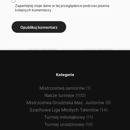
Zapamiętaj moje dane w tej przeglądarce podczas pisania
kolejnych komentarzy.
Kategorie
Mistrzostwa seniorów
(1)
Nasze turnieje
(100)
Mistrzostwa Grodziska Maz. Juniorów
(9)
Szachowa Liga Młodych Talentów
(14)
Turniej mikołajkowy
(11)
Turniej urodzinowy
(10)