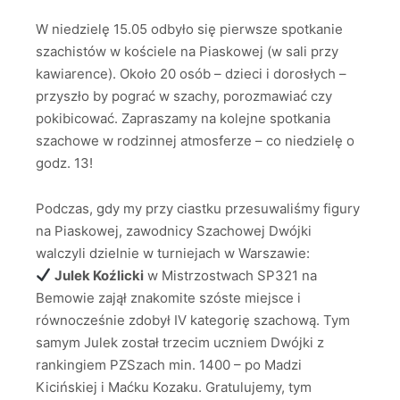
W niedzielę 15.05 odbyło się pierwsze spotkanie
szachistów w kościele na Piaskowej (w sali przy
kawiarence). Około 20 osób – dzieci i dorosłych –
przyszło by pograć w szachy, porozmawiać czy
pokibicować. Zapraszamy na kolejne spotkania
szachowe w rodzinnej atmosferze – co niedzielę o
godz. 13!
Podczas, gdy my przy ciastku przesuwaliśmy figury
na Piaskowej, zawodnicy Szachowej Dwójki
walczyli dzielnie w turniejach w Warszawie:
Julek Koźlicki
w Mistrzostwach SP321 na
Bemowie zajął znakomite szóste miejsce i
równocześnie zdobył IV kategorię szachową. Tym
samym Julek został trzecim uczniem Dwójki z
rankingiem PZSzach min. 1400 – po Madzi
Kicińskiej i Maćku Kozaku. Gratulujemy, tym