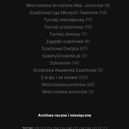
Mistrzostwa Grodziska Maz. Juniorów
(9)
Szachowa Liga Młodych Talentów
(14)
Turniej mikołajkowy
(11)
Turniej urodzinowy
(10)
Turniej zimowy
(7)
Zagadki szachowe
(6)
Szachowa Dwójka
(67)
SzachyGrodzisk.pl
(3)
Szkolenie
(14)
Grodziska Akademia Szachowa
(5)
Z kraju i ze świata
(102)
Mistrzostwa juniorów
(80)
Mistrzostwa seniorów
(3)
Archiwa roczne i miesięczne
2026
:
01
02
03
04
05
06
07
08
09
10
11
12