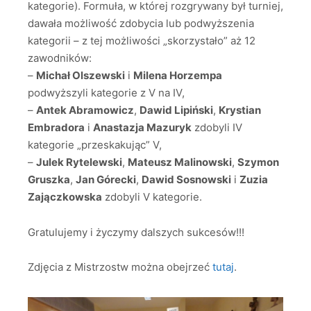
kategorie). Formuła, w której rozgrywany był turniej,
dawała możliwość zdobycia lub podwyższenia
kategorii – z tej możliwości „skorzystało” aż 12
zawodników:
–
Michał Olszewski
i
Milena Horzempa
podwyższyli kategorie z V na IV,
–
Antek Abramowicz
,
Dawid Lipiński
,
Krystian
Embradora
i
Anastazja Mazuryk
zdobyli IV
kategorie „przeskakując” V,
–
Julek Rytelewski
,
Mateusz Malinowski
,
Szymon
Gruszka
,
Jan Górecki
,
Dawid Sosnowski
i
Zuzia
Zajączkowska
zdobyli V kategorie.
Gratulujemy i życzymy dalszych sukcesów!!!
Zdjęcia z Mistrzostw można obejrzeć
tutaj
.