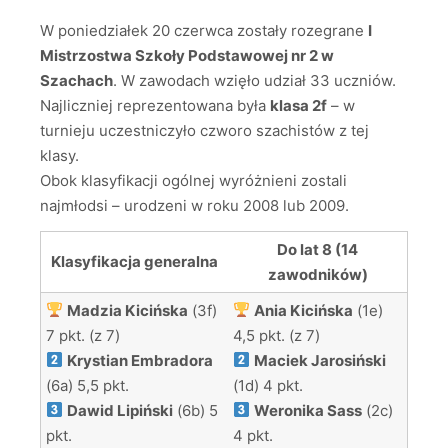
W poniedziałek 20 czerwca zostały rozegrane
I
Mistrzostwa Szkoły Podstawowej nr 2 w
Szachach
. W zawodach wzięło udział 33 uczniów.
Najliczniej reprezentowana była
klasa 2f
– w
turnieju uczestniczyło czworo szachistów z tej
klasy.
Obok klasyfikacji ogólnej wyróżnieni zostali
najmłodsi – urodzeni w roku 2008 lub 2009.
Do lat 8 (14
Klasyfikacja generalna
zawodników)
Madzia Kicińska
(3f)
Ania Kicińska
(1e)
7 pkt. (z 7)
4,5 pkt. (z 7)
Krystian Embradora
Maciek Jarosiński
(6a) 5,5 pkt.
(1d) 4 pkt.
Dawid Lipiński
(6b) 5
Weronika Sass
(2c)
pkt.
4 pkt.