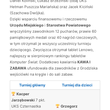
Daniel Koliński, Łukasz Brzeziński (obaj UKS
Hetman Puszcza Mariańska) oraz Jacek Kiciński
(Szachowa Dwójka).
Dzięki wsparciu finansowemu i rzeczowemu
Urzędu Miejskiego
i
Starostwa Powiatowego
wręczyliśmy zawodnikom 12 pucharów, prawie 60
pamiątkowych medali oraz 40 nagród rzeczowych,
w tym otrzymali je wszyscy uczestnicy turnieju
dziecięcego. Zwycięzca otrzymał tablet Lenowo,
najlepszy w sierpniowym rankingu tabletów
Komputer Świat
. Dodatkowo kawiarnia
KAWA I
ZABAWA
ufundowała dla zawodników z Grodziska
wejściówki na kręgle i do sali zabaw.
Turniej główny
Turniej dla dzieci
Kacper
Jarzębowski
7 pkt.
UKS Czternastka
Grzegorz