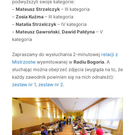
podwyższyli swoje kategorie:
–
Mateusz Strzelczyk
– III kategoria
–
Zosia Kuźma
– III kategoria
–
Natalia Strzelczyk
– IV kategoria
–
Mateusz Gawroński
,
Dawid Pałdyna
– V
kategoria
Zapraszamy do wysłuchania 2-minutowej
relacji z
Mistrzostw
wyemitowanej w
Radiu Bogoria
. A
słuchając można obejrzeć zdjęcia (wygląda na to, że
każdy zawodnik powinien się na nich odnaleźć):
zestaw nr 1
,
zestaw nr 2
.