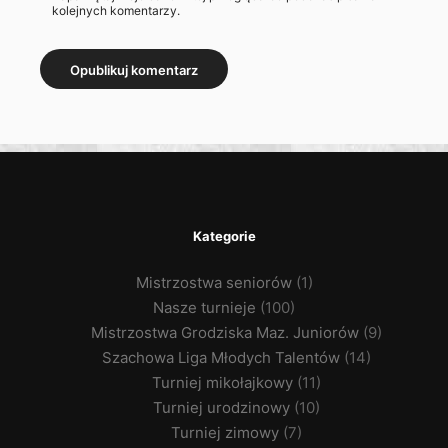
kolejnych komentarzy.
Kategorie
Mistrzostwa seniorów
(1)
Nasze turnieje
(100)
Mistrzostwa Grodziska Maz. Juniorów
(9)
Szachowa Liga Młodych Talentów
(14)
Turniej mikołajkowy
(11)
Turniej urodzinowy
(10)
Turniej zimowy
(7)