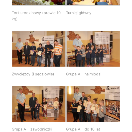
Tort urodzinowy (prawie 10
Turniej główny
kg)
Zwycięzcy (i sędziowie)
Grupa A – najmłodsi
Grupa A – zawodniczki
Grupa A – do 10 lat