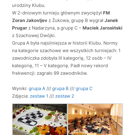
urodziny Klubu.
W 2-dniowym turnieju głównym zwyciężył
FM
Zoran Jakovljev
z Żukowa, grupę B wygrał
Janek
Prugar
z Nadarzyna, a grupę C –
Maciek Jarosiński
z Szachowej Dwójki.
Grupa A była najsilniejsza w historii Klubu. Normy
na kategorie szachowe we wszystkich turniejach: 1
zawodniczka zdobyła III kategorię, 12 osób – IV
kategorię, 11 – V kategorię. Padł nowy rekord
frekwencji: zagrało 99 zawodników.
Wyniki:
grupa A
///
grupa B
///
grupa C
Zdjęcia:
zestaw 1
///
zestaw 2