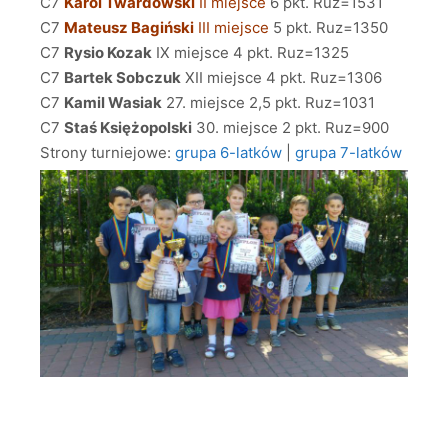
C7
Karol Twardowski
II miejsce
6 pkt. Ruz=1531
C7
Mateusz Bagiński
III miejsce
5 pkt. Ruz=1350
C7
Rysio Kozak
IX miejsce 4 pkt. Ruz=1325
C7
Bartek Sobczuk
XII miejsce 4 pkt. Ruz=1306
C7
Kamil Wasiak
27. miejsce 2,5 pkt. Ruz=1031
C7
Staś Księżopolski
30. miejsce 2 pkt. Ruz=900
Strony turniejowe:
grupa 6-latków
|
grupa 7-latków