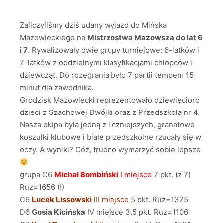
Zaliczyliśmy dziś udany wyjazd do Mińska
Mazowieckiego na
Mistrzostwa Mazowsza do lat 6
i 7
. Rywalizowały dwie grupy turniejowe: 6-latków i
7-latków z oddzielnymi klasyfikacjami chłopców i
dziewcząt. Do rozegrania było 7 partii tempem 15
minut dla zawodnika.
Grodzisk Mazowiecki reprezentowało dziewięcioro
dzieci z Szachowej Dwójki oraz z Przedszkola nr 4.
Nasza ekipa była jedną z liczniejszych, granatowe
koszulki klubowe i białe przedszkolne rzucały się w
oczy. A wyniki? Cóż, trudno wymarzyć sobie lepsze
grupa C6
Michał Bombiński
I miejsce
7 pkt. (z 7)
Ruz=1656 (!)
C6
Lucek Lissowski
III miejsce
5 pkt. Ruz=1375
D6
Gosia Kicińska
IV miejsce 3,5 pkt. Ruz=1106