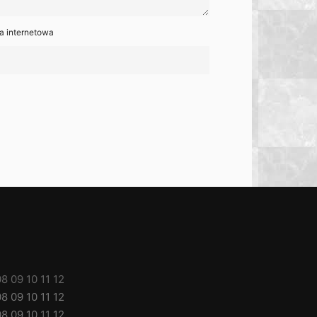
a internetowa
08
09
10
11
12
08
09
10
11
12
08
09
10
11
12