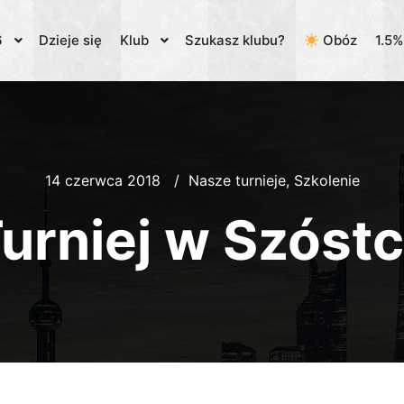
6
Dzieje się
Klub
Szukasz klubu?
Obóz
1.5
14 czerwca 2018
Nasze turnieje
,
Szkolenie
urniej w Szóst