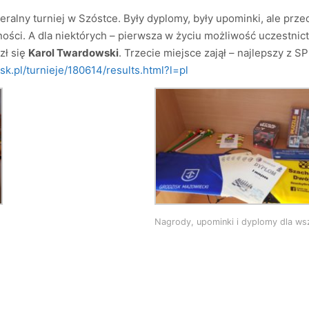
alny turniej w Szóstce. Były dyplomy, były upominki, ale prz
ności. A dla niektórych – pierwsza w życiu możliwość uczestn
azł się
Karol Twardowski
. Trzecie miejsce zajął – najlepszy z S
sk.pl/turnieje/180614/results.html?l=pl
Nagrody, upominki i dyplomy dla ws