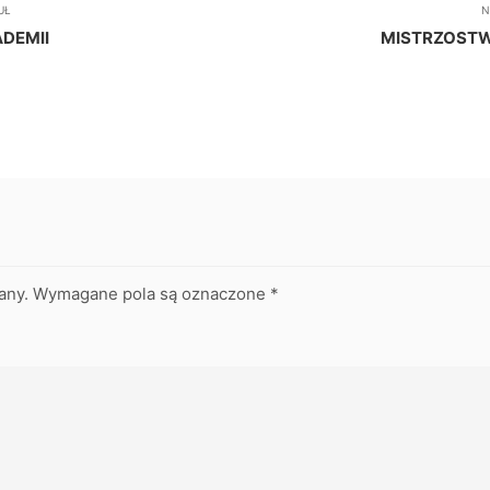
UŁ
N
DEMII
MISTRZOST
any.
Wymagane pola są oznaczone
*