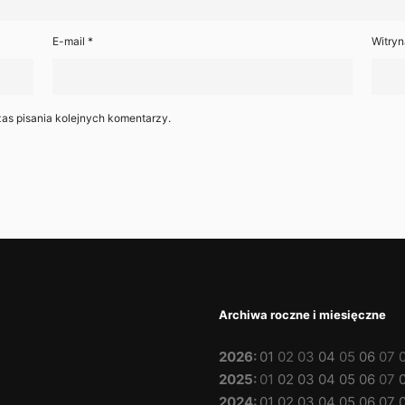
E-mail
*
Witryn
as pisania kolejnych komentarzy.
Archiwa roczne i miesięczne
2026
:
01
02
03
04
05
06
07
2025
:
01
02
03
04
05
06
07
2024
:
01
02
03
04
05
06
07