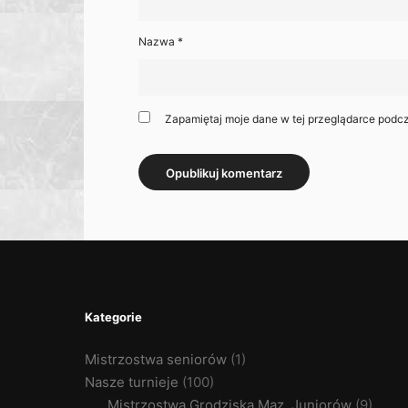
Nazwa
*
Zapamiętaj moje dane w tej przeglądarce podcz
Kategorie
Mistrzostwa seniorów
(1)
Nasze turnieje
(100)
Mistrzostwa Grodziska Maz. Juniorów
(9)