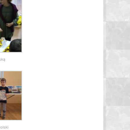
ską
olski