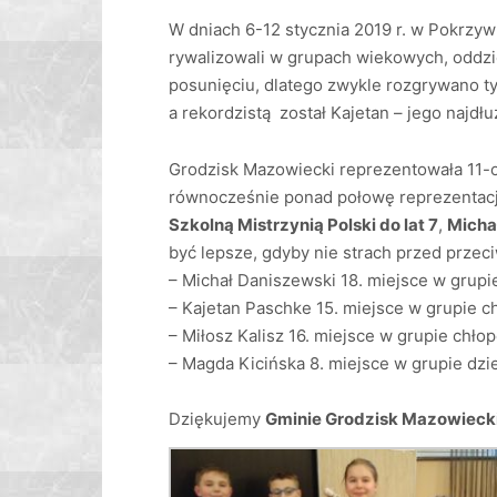
W dniach 6-12 stycznia 2019 r. w Pokrzywn
rywalizowali w grupach wiekowych, oddzi
posunięciu, dlatego zwykle rozgrywano ty
a rekordzistą został Kajetan – jego najdłu
Grodzisk Mazowiecki reprezentowała 11-
równocześnie ponad połowę reprezentacj
Szkolną Mistrzynią Polski do lat 7
,
Micha
być lepsze, gdyby nie strach przed przec
– Michał Daniszewski 18. miejsce w grupi
– Kajetan Paschke 15. miejsce w grupie ch
– Miłosz Kalisz 16. miejsce w grupie chłop
– Magda Kicińska 8. miejsce w grupie dzie
Dziękujemy
Gminie Grodzisk Mazowieck