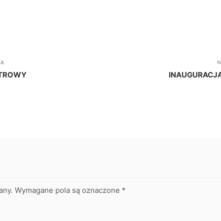
UŁ
N
ESTROWY
INAUGURACJA
any.
Wymagane pola są oznaczone
*