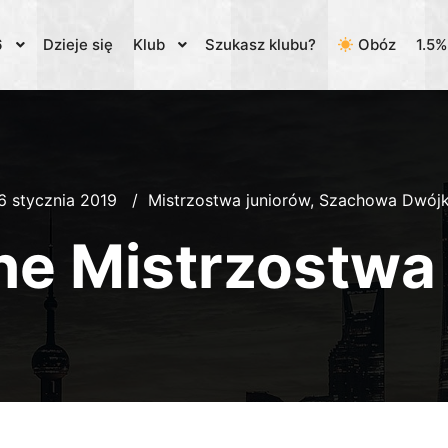
6
Dzieje się
Klub
Szukasz klubu?
Obóz
1.5
6 stycznia 2019
Mistrzostwa juniorów
,
Szachowa Dwój
ne Mistrzostwa 