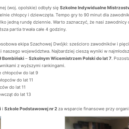
ej (woj. opolskie) odbyły się
Szkolne Indywidualne Mistrzost
elnie chłopcy i dziewczęta. Tempo gry to 90 minut dla zawodn
lko jedną rundę dziennie. Warto zaznaczyć, że nasi zawodnicy c
ższa partia trwała całe 4 godziny.
osobowa ekipa Szachowej Dwójki: sześcioro zawodników i pięc
i naszego województwa. Najbardziej cieszą wyniki w najmłods
ł Bombiński
–
Szkolnym Wicemistrzem Polski do lat 7
. Pozost
iwnikami z wyższymi rankingami.
e chłopców do lat 9
łopców do lat 11
ców do lat 11
wcząt do lat 13
i
i
Szkole Podstawowej nr 2
za wsparcie finansowe przy organi