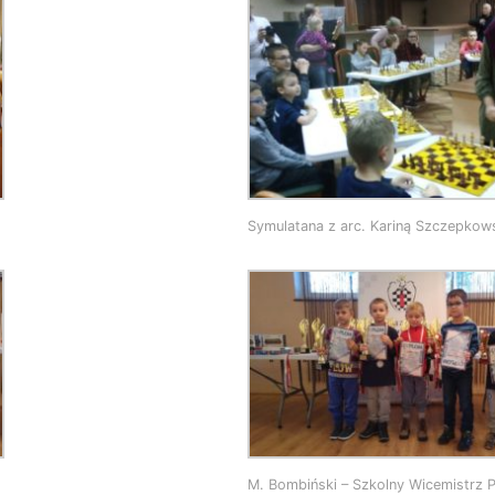
Symulatana z arc. Kariną Szczepkow
M. Bombiński – Szkolny Wicemistrz P