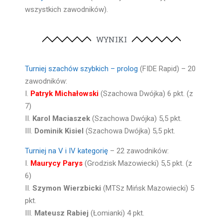
wszystkich zawodników).
WYNIKI
Turniej szachów szybkich – prolog
(FIDE Rapid) – 20
zawodników:
I.
Patryk Michałowski
(Szachowa Dwójka) 6 pkt. (z
7)
II.
Karol Maciaszek
(Szachowa Dwójka) 5,5 pkt.
III.
Dominik Kisiel
(Szachowa Dwójka) 5,5 pkt.
Turniej na V i IV kategorię
– 22 zawodników:
I.
Maurycy Parys
(Grodzisk Mazowiecki) 5,5 pkt. (z
6)
II.
Szymon Wierzbicki
(MTSz Mińsk Mazowiecki) 5
pkt.
III.
Mateusz Rabiej
(Łomianki) 4 pkt.