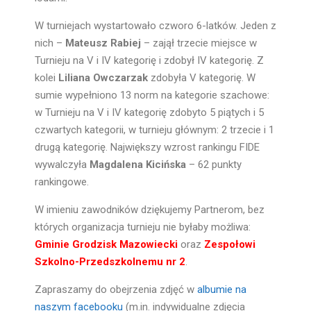
W turniejach wystartowało czworo 6-latków. Jeden z
nich –
Mateusz Rabiej
– zajął trzecie miejsce w
Turnieju na V i IV kategorię i zdobył IV kategorię. Z
kolei
Liliana Owczarzak
zdobyła V kategorię. W
sumie wypełniono 13 norm na kategorie szachowe:
w Turnieju na V i IV kategorię zdobyto 5 piątych i 5
czwartych kategorii, w turnieju głównym: 2 trzecie i 1
drugą kategorię. Największy wzrost rankingu FIDE
wywalczyła
Magdalena Kicińska
– 62 punkty
rankingowe.
W imieniu zawodników dziękujemy Partnerom, bez
których organizacja turnieju nie byłaby możliwa:
Gminie Grodzisk Mazowiecki
oraz
Zespołowi
Szkolno-Przedszkolnemu nr 2
.
Zapraszamy do obejrzenia zdjęć w
albumie na
naszym facebooku
(m.in. indywidualne zdjęcia