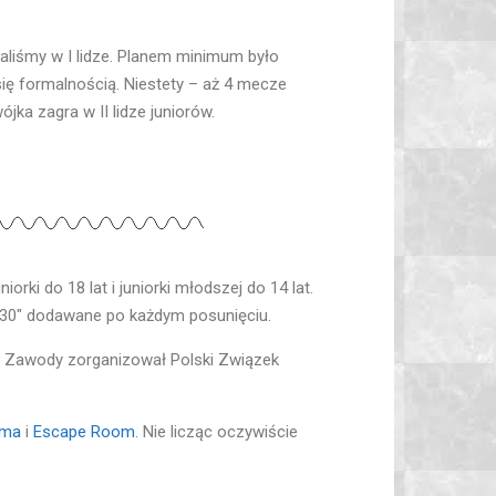
raliśmy w I lidze. Planem minimum było
 się formalnością. Niestety – aż 4 mecze
jka zagra w II lidze juniorów.
orki do 18 lat i juniorki młodszej do 14 lat.
s 30″ dodawane po każdym posunięciu.
gi. Zawody zorganizował Polski Związek
ama
i
Escape Room
. Nie licząc oczywiście