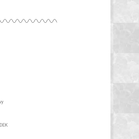
wy
ADEK