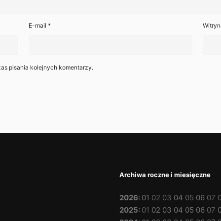
E-mail
*
Witryn
as pisania kolejnych komentarzy.
Archiwa roczne i miesięczne
2026
:
01
02
03
04
05
06
07
2025
:
01
02
03
04
05
06
07