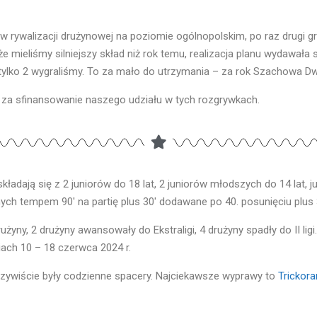
w rywalizacji drużynowej na poziomie ogólnopolskim, po raz drugi g
 że mieliśmy silniejszy skład niż rok temu, realizacja planu wydawała
i tylko 2 wygraliśmy. To za mało do utrzymania – za rok Szachowa Dwó
za sfinansowanie naszego udziału w tych rozgrywkach.
ładają się z 2 juniorów do 18 lat, 2 juniorów młodszych do 14 lat, juni
anych tempem 90′ na partię plus 30′ dodawane po 40. posunięciu plu
żyny, 2 drużyny awansowały do Ekstraligi, 4 drużyny spadły do II li
ach 10 – 18 czerwca 2024 r.
czywiście były codzienne spacery. Najciekawsze wyprawy to
Trickor