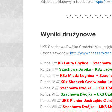
Zdjęcia na klubowym facebooku:
wpis 1
///
Wyniki drużynowe
UKS Szachowa Dwójka Grodzisk Maz. zajęła 
Strona zawodów:
http://www.chessarbiter.
Runda I ///
KS Laura Chylice
–
Szachowa 
Runda II ///
Szachowa Dwójka
–
KSz Jaćw
Runda III ///
KSz Miedź Legnica
–
Szacho
Runda IV ///
KSz Skoczek Czerwionka-L
Runda V ///
Szachowa Dwójka – TKKF Dob
Runda VI ///
Szachowa Dwójka – UKS Uzd
Runda VII ///
UKS Pionier Jastrzębie-Zdró
Runda VIII ///
Szachowa Dwójka – MKS MO