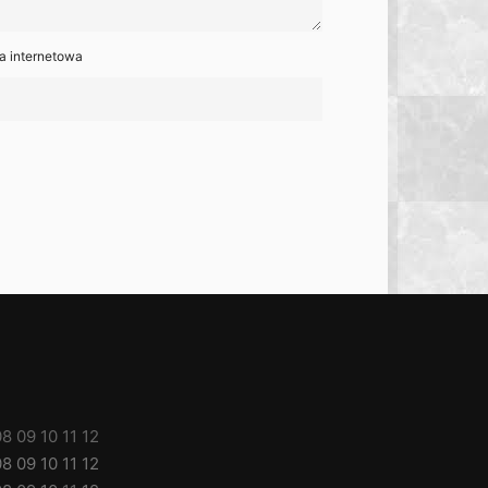
a internetowa
08
09
10
11
12
08
09
10
11
12