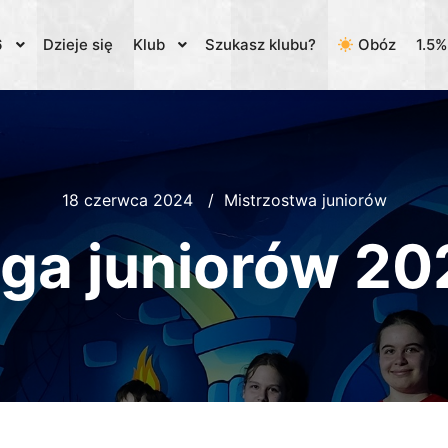
6
Dzieje się
Klub
Szukasz klubu?
Obóz
1.5
18 czerwca 2024
Mistrzostwa juniorów
liga juniorów 2