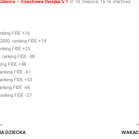
 Gliwice – Szachowa Dwójka 5:1
/// 10. miejsce, 16. nr startowy
anking FIDE +16
= 2000, ranking FIDE +14
ranking FIDE +25
6, ranking FIDE -38
nking FIDE +48
ranking FIDE -61
 ranking FIDE +53
ranking FIDE -66
 ranking FIDE -27
UŁ
N
NIA DZIECKA
WAKACJ