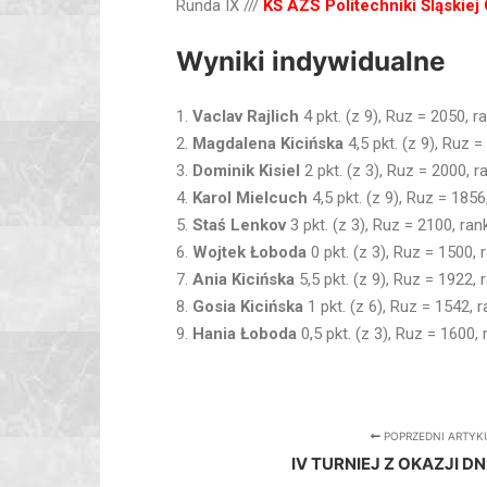
Runda IX ///
KŚ AZS Politechniki Śląskiej
Wyniki indywidualne
1.
Vaclav Rajlich
4 pkt. (z 9), Ruz = 2050, r
2.
Magdalena Kicińska
4,5 pkt. (z 9), Ruz 
3.
Dominik Kisiel
2 pkt. (z 3), Ruz = 2000, 
4.
Karol Mielcuch
4,5 pkt. (z 9), Ruz = 185
5.
Staś Lenkov
3 pkt. (z 3), Ruz = 2100, ra
6.
Wojtek Łoboda
0 pkt. (z 3), Ruz = 1500, 
7.
Ania Kicińska
5,5 pkt. (z 9), Ruz = 1922,
8.
Gosia Kicińska
1 pkt. (z 6), Ruz = 1542, 
9.
Hania Łoboda
0,5 pkt. (z 3), Ruz = 1600,
POPRZEDNI ARTYK
IV TURNIEJ Z OKAZJI D