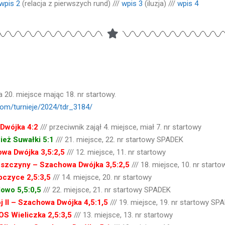
wpis 2
(relacja z pierwszych rund) ///
wpis 3
(iluzja) ///
wpis 4
20. miejsce mając 18. nr startowy.
com/turnieje/2024/tdr_3184/
Dwójka 4:2
/// przeciwnik zajął 4. miejsce, miał 7. nr startowy
ież Suwałki 5:1
/// 21. miejsce, 22. nr startowy SPADEK
wa Dwójka 3,5:2,5
/// 12. miejsce, 11. nr startowy
eszczyny
– Szachowa Dwójka 3,5:2,5
/// 18. miejsce, 10. nr starto
czyce 2,5:3,5
/// 14. miejsce, 20. nr startowy
owo 5,5:0,5
/// 22. miejsce, 21. nr startowy SPADEK
j II – Szachowa Dwójka 4,5:1,5
/// 19. miejsce, 19. nr startowy SP
S Wieliczka 2,5:3,5
/// 13. miejsce, 13. nr startowy