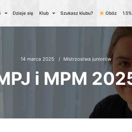
6
Dzieje się
Klub
Szukasz klubu?
Obóz
1.5
14 marca 2025
Mistrzostwa juniorów
MPJ i MPM 202