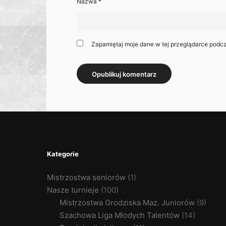
Nazwa
*
Zapamiętaj moje dane w tej przeglądarce podcz
Kategorie
Mistrzostwa seniorów
(1)
Nasze turnieje
(100)
Mistrzostwa Grodziska Maz. Juniorów
(9)
Szachowa Liga Młodych Talentów
(14)