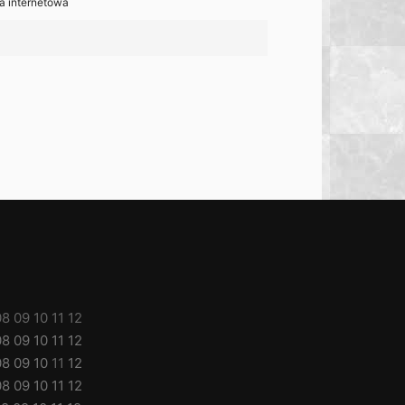
a internetowa
08
09
10
11
12
08
09
10
11
12
08
09
10
11
12
08
09
10
11
12