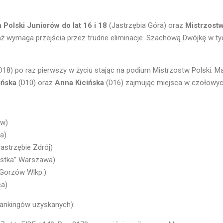
 Polski Juniorów do lat 16 i 18
(Jastrzębia Góra) oraz
Mistrzost
ż wymaga przejścia przez trudne eliminacje. Szachową Dwójkę w 
D18) po raz pierwszy w życiu stając na podium Mistrzostw Polski. Ma
ińska
(D10) oraz
Anna Kicińska
(D16)
zajmując miejsca w czołowych
w)
a)
Jastrzębie Zdrój)
stka” Warszawa)
 Gorzów Wlkp.)
ca)
rankingów uzyskanych):