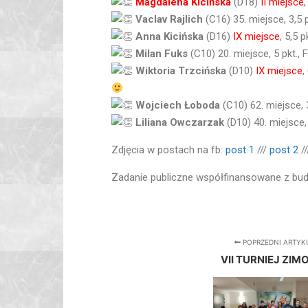
Magdalena Kicińska
(D18)
II miejsce
Vaclav Rajlich
(C16) 35. miejsce, 3,5 
Anna Kicińska
(D16)
IX miejsce
, 5,5 
Milan Fuks
(C10) 20. miejsce, 5 pkt.
Wiktoria Trzcińska
(D10)
IX miejsce
,
Wojciech Łoboda
(C10) 62. miejsce, 
Liliana Owczarzak
(D10) 40. miejsce
Zdjęcia w postach na fb:
post 1
///
post 2
/
Zadanie publiczne współfinansowane z bud
POPRZEDNI ARTYK
VII TURNIEJ ZI