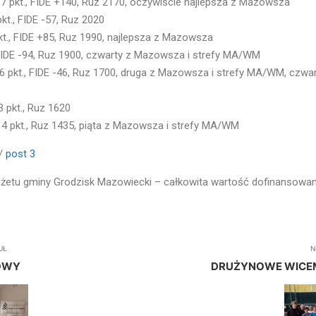
, 7 pkt., FIDE +140, Ruz 2170, oczywiście najlepsza z Mazowsza
pkt., FIDE -57, Ruz 2020
pkt., FIDE +85, Ruz 1990, najlepsza z Mazowsza
, FIDE -94, Ruz 1900, czwarty z Mazowsza i strefy MA/WM
 6 pkt., FIDE -46, Ruz 1700, druga z Mazowsza i strefy MA/WM, czwar
3 pkt., Ruz 1620
, 4 pkt., Ruz 1435, piąta z Mazowsza i strefy MA/WM
//
post 3
żetu gminy Grodzisk Mazowiecki – całkowita wartość dofinansowania
UŁ
N
MOWY
DRUŻYNOWE WICE