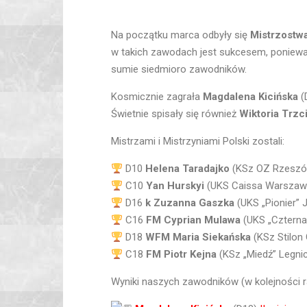
Na początku marca odbyły się
Mistrzostwa
w takich zawodach jest sukcesem, poniewa
sumie siedmioro zawodników.
Kosmicznie zagrała
Magdalena Kicińska
(
Świetnie spisały się również
Wiktoria Trzc
Mistrzami i Mistrzyniami Polski zostali:
D10
Helena Taradajko
(KSz OZ Rzeszó
C10
Yan Hurskyi
(UKS Caissa Warszaw
D16
k Zuzanna Gaszka
(UKS „Pionier” 
C16
FM Cyprian Mulawa
(UKS „Czterna
D18
WFM Maria Siekańska
(KSz Stilon
C18
FM Piotr Kejna
(KSz „Miedź” Legni
Wyniki naszych zawodników (w kolejności 