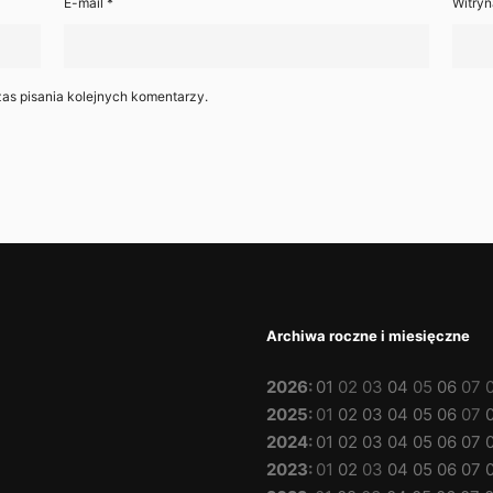
E-mail
*
Witryn
as pisania kolejnych komentarzy.
Archiwa roczne i miesięczne
2026
:
01
02
03
04
05
06
07
2025
:
01
02
03
04
05
06
07
2024
:
01
02
03
04
05
06
07
2023
:
01
02
03
04
05
06
07