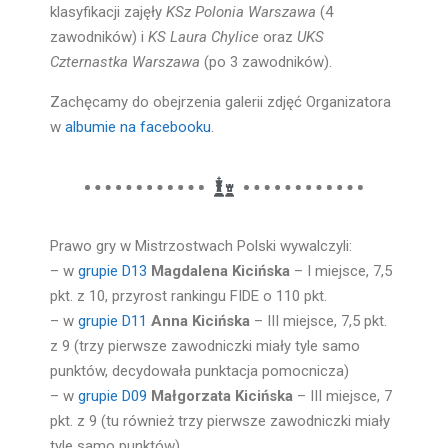
klasyfikacji zajęły
KSz Polonia Warszawa
(4
zawodników) i
KS Laura Chylice
oraz
UKS
Czternastka Warszawa
(po 3 zawodników).
Zachęcamy do obejrzenia galerii zdjęć Organizatora
w
albumie na facebooku
.
Prawo gry w Mistrzostwach Polski wywalczyli:
– w
grupie D13
Magdalena Kicińska
– I miejsce, 7,5
pkt. z 10, przyrost rankingu FIDE o 110 pkt.
– w
grupie D11
Anna Kicińska
– III miejsce, 7,5 pkt.
z 9 (trzy pierwsze zawodniczki miały tyle samo
punktów, decydowała punktacja pomocnicza)
– w
grupie D09
Małgorzata Kicińska
– III miejsce, 7
pkt. z 9 (tu również trzy pierwsze zawodniczki miały
tyle samo punktów)