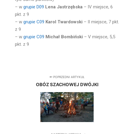
– w
grupie D09
Lena Jastrzębska
– IV miejsce, 6
pkt. z 9
– w
grupie C09
Karol Twardowski
– II miejsce, 7 pkt.
z 9
– w
grupie C09
Michał Bombiński
– V miejsce, 5,5
pkt. z 9
POPRZEDNI ARTYKUŁ
OBÓZ SZACHOWEJ DWÓJKI