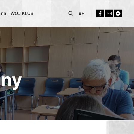
% na TWÓJ KLUB
jny