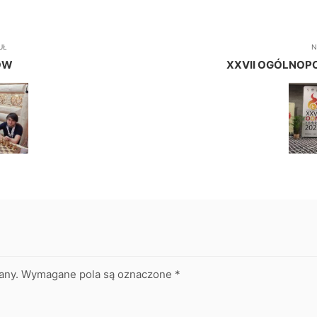
UŁ
N
RÓW
XXVII OGÓLNOP
any.
Wymagane pola są oznaczone
*