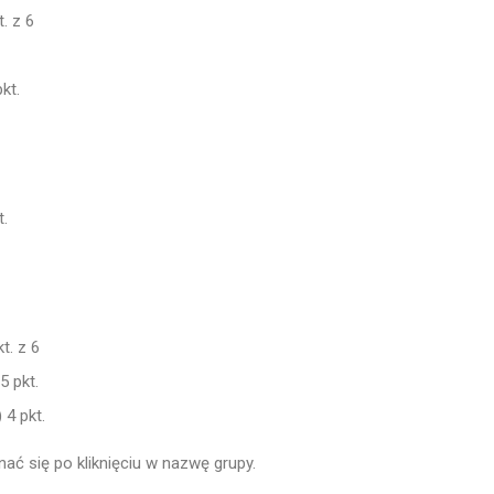
. z 6
kt.
.
t. z 6
 pkt.
4 pkt.
 się po kliknięciu w nazwę grupy.