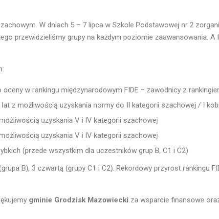
zachowym. W dniach 5 – 7 lipca w Szkole Podstawowej nr 2 zorgani
ego przewidzieliśmy grupy na każdym poziomie zaawansowania. A fre
h:
do oceny w rankingu międzynarodowym FIDE – zawodnicy z rankingi
 lat z możliwością uzyskania normy do II kategorii szachowej / I kob
możliwością uzyskania V i IV kategorii szachowej
możliwością uzyskania V i IV kategorii szachowej
ybkich (przede wszystkim dla uczestników grup B, C1 i C2)
(grupa B), 3 czwartą (grupy C1 i C2). Rekordowy przyrost rankingu 
ziękujemy
gminie Grodzisk Mazowiecki
za wsparcie finansowe or