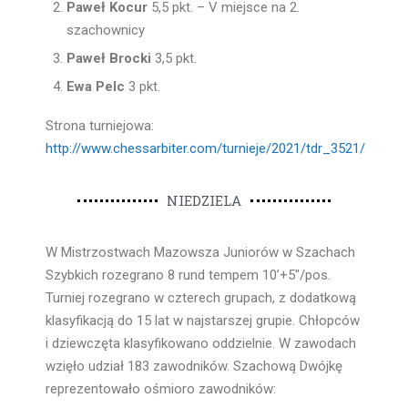
Paweł Kocur
5,5 pkt. – V miejsce na 2.
szachownicy
Paweł Brocki
3,5 pkt.
Ewa Pelc
3 pkt.
Strona turniejowa:
http://www.chessarbiter.com/turnieje/2021/tdr_3521/
NIEDZIELA
W Mistrzostwach Mazowsza Juniorów w Szachach
Szybkich rozegrano 8 rund tempem 10’+5″/pos.
Turniej rozegrano w czterech grupach, z dodatkową
klasyfikacją do 15 lat w najstarszej grupie. Chłopców
i dziewczęta klasyfikowano oddzielnie. W zawodach
wzięło udział 183 zawodników. Szachową Dwójkę
reprezentowało ośmioro zawodników: