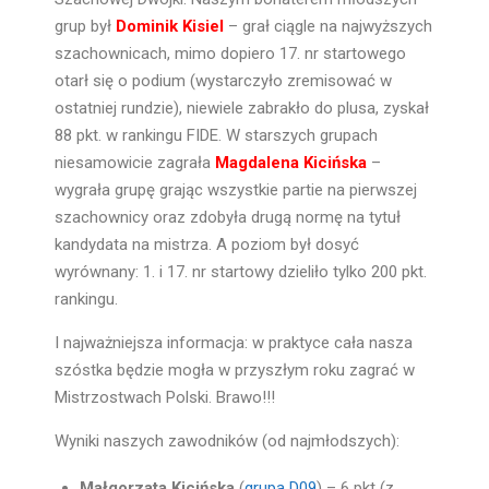
grup był
Dominik Kisiel
– grał ciągle na najwyższych
szachownicach, mimo dopiero 17. nr startowego
otarł się o podium (wystarczyło zremisować w
ostatniej rundzie), niewiele zabrakło do plusa, zyskał
88 pkt. w rankingu FIDE. W starszych grupach
niesamowicie zagrała
Magdalena Kicińska
–
wygrała grupę grając wszystkie partie na pierwszej
szachownicy oraz zdobyła drugą normę na tytuł
kandydata na mistrza. A poziom był dosyć
wyrównany: 1. i 17. nr startowy dzieliło tylko 200 pkt.
rankingu.
I najważniejsza informacja: w praktyce cała nasza
szóstka będzie mogła w przyszłym roku zagrać w
Mistrzostwach Polski. Brawo!!!
Wyniki naszych zawodników (od najmłodszych):
Małgorzata Kicińska
(
grupa D09
) – 6 pkt (z