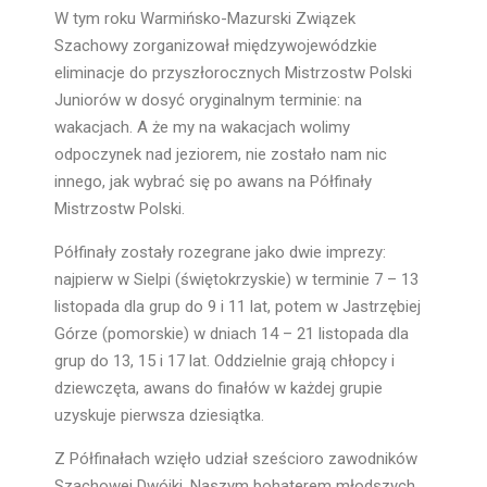
W tym roku Warmińsko-Mazurski Związek
Szachowy zorganizował międzywojewódzkie
eliminacje do przyszłorocznych Mistrzostw Polski
Juniorów w dosyć oryginalnym terminie: na
wakacjach. A że my na wakacjach wolimy
odpoczynek nad jeziorem, nie zostało nam nic
innego, jak wybrać się po awans na Półfinały
Mistrzostw Polski.
Półfinały zostały rozegrane jako dwie imprezy:
najpierw w Sielpi (świętokrzyskie) w terminie 7 – 13
listopada dla grup do 9 i 11 lat, potem w Jastrzębiej
Górze (pomorskie) w dniach 14 – 21 listopada dla
grup do 13, 15 i 17 lat. Oddzielnie grają chłopcy i
dziewczęta, awans do finałów w każdej grupie
uzyskuje pierwsza dziesiątka.
Z Półfinałach wzięło udział sześcioro zawodników
Szachowej Dwójki. Naszym bohaterem młodszych