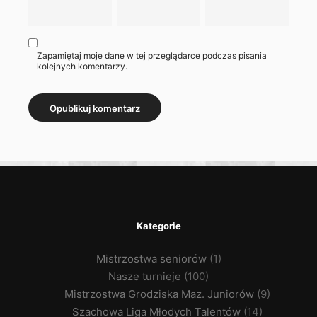
Zapamiętaj moje dane w tej przeglądarce podczas pisania
kolejnych komentarzy.
Kategorie
Mistrzostwa seniorów
(1)
Nasze turnieje
(100)
Mistrzostwa Grodziska Maz. Juniorów
(9)
Szachowa Liga Młodych Talentów
(14)