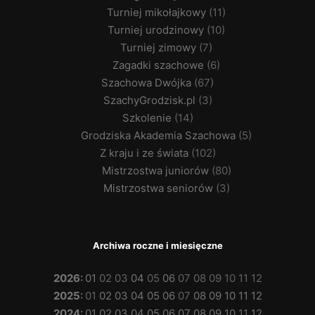
Turniej mikołajkowy
(11)
Turniej urodzinowy
(10)
Turniej zimowy
(7)
Zagadki szachowe
(6)
Szachowa Dwójka
(67)
SzachyGrodzisk.pl
(3)
Szkolenie
(14)
Grodziska Akademia Szachowa
(5)
Z kraju i ze świata
(102)
Mistrzostwa juniorów
(80)
Mistrzostwa seniorów
(3)
Archiwa roczne i miesięczne
2026
:
01
02
03
04
05
06
07
08
09
10
11
12
2025
:
01
02
03
04
05
06
07
08
09
10
11
12
2024
:
01
02
03
04
05
06
07
08
09
10
11
12