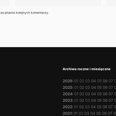
as pisania kolejnych komentarzy.
Archiwa roczne i miesięczne
2026
:
01
02
03
04
05
06
07
2025
:
01
02
03
04
05
06
07
2024
:
01
02
03
04
05
06
07
2023
:
01
02
03
04
05
06
07
2022
:
01
02
03
04
05
06
07
2021
:
01
02
03
04
05
06
07
0