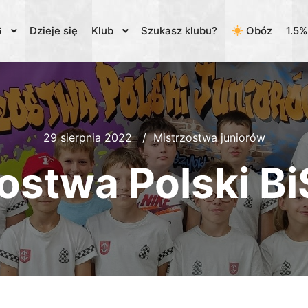
6
Dzieje się
Klub
Szukasz klubu?
Obóz
1.5
29 sierpnia 2022
Mistrzostwa juniorów
ostwa Polski B