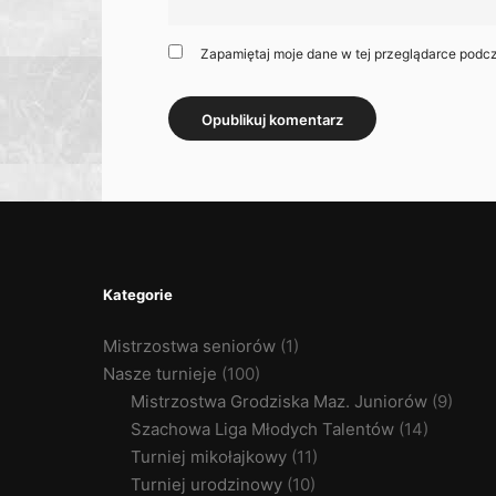
Zapamiętaj moje dane w tej przeglądarce podcz
Kategorie
Mistrzostwa seniorów
(1)
Nasze turnieje
(100)
Mistrzostwa Grodziska Maz. Juniorów
(9)
Szachowa Liga Młodych Talentów
(14)
Turniej mikołajkowy
(11)
Turniej urodzinowy
(10)