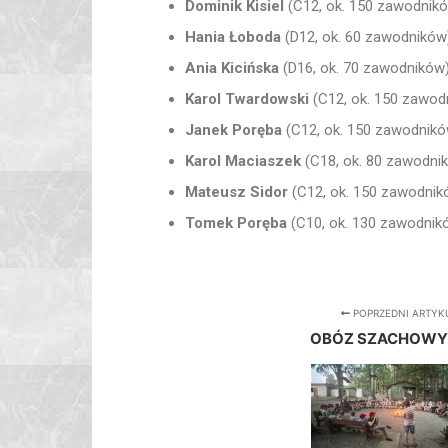
Dominik Kisiel
(C12, ok. 150 zawodników)
Hania Łoboda
(D12, ok. 60 zawodników) 
Ania Kicińska
(D16, ok. 70 zawodników) 
Karol Twardowski
(C12, ok. 150 zawodni
Janek Poręba
(C12, ok. 150 zawodników)
Karol Maciaszek
(C18, ok. 80 zawodnikó
Mateusz Sidor
(C12, ok. 150 zawodników
Tomek Poręba
(C10, ok. 130 zawodników
POPRZEDNI ARTYK
OBÓZ SZACHOWY