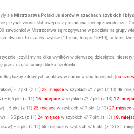
yły się
Mistrzostwa Polski Juniorów w szachach szybkich i bł
nie przynależności klubowej oraz posiadania licencji zawodniczej. Co
0 zawodników. Mistrzostwa są rozgrywane w podziale na grupy wiekow
rwsze dwa dni to szachy szybkie (11 rund, tempo 15+10), ostatni dzi
tycznie liczyliśmy na kilka wyników w pierwszej dziesiątce, niestet
ę przez część turnieju blisko czołówki.
dług liczby zdobytych punktów w sumie w obu turniejach (
na czer
ików) – 7 pkt. (z 11)
22. miejsce
w szybkich /// 7 pkt. (z 13) 48. mi
 – 6,5 pkt. (z 11)
15. miejsce
w szybkich /// 7 pkt. (z 13)
17. miejs
) – 6 pkt. (z 11)
25. miejsce
w szybkich /// 7 pkt. (z 13)
27. miejsce
w
w) – 5,5 pkt. (z 11)
24. miejsce
w szybkich /// 7 pkt. (z 13)
18. miejs
ków) – 6 pkt. (z 11) 58. miejsce w szybkich /// 6 pkt. (z 13) 81. mi