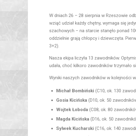
W dniach 26 – 28 sierpnia w Rzeszowie odb
wziąć udział każdy chętny, wymaga się jedy
szachowych – na starcie stanęło ponad 100
oddzielnie grają chłopcy i dziewczęta. Pie
3+2).
Nasza ekipa liczyła 13 zawodników. Optymis
udała, choć kilkoro zawodników trzymało si
Wyniki naszych zawodników w kolejności we
Michał Bombiński
(C10, ok. 130 zawodn
Gosia Kicińska
(D10, ok. 50 zawodników)
Wojtek Łoboda
(C08, ok. 80 zawodników
Magda Kicińska
(D16, ok. 50 zawodnikó
Sylwek Kucharski
(C16, ok. 140 zawodni