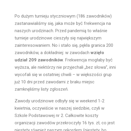
Po dużym turnieju styczniowym (186 zawodników)
zastanawialiśmy się, jaka może być frekwencja na
naszych urodzinach. Przed pandemią to właśnie
turnieje urodzinowe cieszyły się największym
zainteresowaniem. No i stało się, pękła granica 200
zawodników, a dokładniej: w zawodach
wzięło
udział 209 zawodników
. Frekwencja mogłaby być
wyższa, ale niektórzy nie przyjechali „bez słowa”, inni
wycofali się w ostatniej chwili – w większości grup
już 10 dni przed zawodami z braku miejsc
zamknęliśmy listy zgłoszeń.
Zawody urodzinowe odbyły się w weekend 1-2
kwietnia, oczywiście w naszej siedzibie, czyli w
Szkole Podstawowej nr 2. Całkowite koszty
organizacji zawodów przekroczyły 16 tys. zł, co jest
niestety również naszym rekordem (niestety, bo