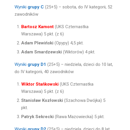
Wyniki
grupy C
(25+5) – sobota, do IV kategorii, 52
zawodników
Bartosz Kamont
(UKS Czternastka
Warszawa) 5 pkt. (z 6)
Adam Plewiński
(Opypy) 4,5 pkt.
Adam Smardzewski
(Wiktorów) 4 pkt.
Wyniki
grupy D1
(25+5) – niedziela, dzieci do 10 lat,
do IV kategorii, 40 zawodników
Wiktor Stańkowski
(UKS Czternastka
Warszawa) 5 pkt. (z 6)
Stanisław Kozłowski
(Szachowa Dwójka) 5
pkt.
Patryk Sekrecki
(Rawa Mazowiecka) 5 pkt.
Wyniki
grupy D2
(25+5) – niedziela, dzieci do 8 lat,