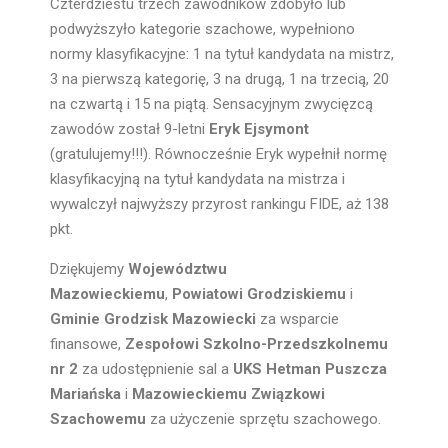
Czterdziestu trzech zawodników zdobyło lub
podwyższyło kategorie szachowe, wypełniono
normy klasyfikacyjne: 1 na tytuł kandydata na mistrz,
3 na pierwszą kategorię, 3 na drugą, 1 na trzecią, 20
na czwartą i 15 na piątą. Sensacyjnym zwycięzcą
zawodów został 9-letni
Eryk Ejsymont
(gratulujemy!!!). Równocześnie Eryk wypełnił normę
klasyfikacyjną na tytuł kandydata na mistrza i
wywalczył najwyższy przyrost rankingu FIDE, aż 138
pkt.
Dziękujemy
Województwu
Mazowieckiemu
,
Powiatowi Grodziskiemu
i
Gminie Grodzisk Mazowiecki
za wsparcie
finansowe,
Zespołowi Szkolno-Przedszkolnemu
nr 2
za udostępnienie sal a
UKS Hetman Puszcza
Mariańska
i
Mazowieckiemu Związkowi
Szachowemu
za użyczenie sprzętu szachowego.