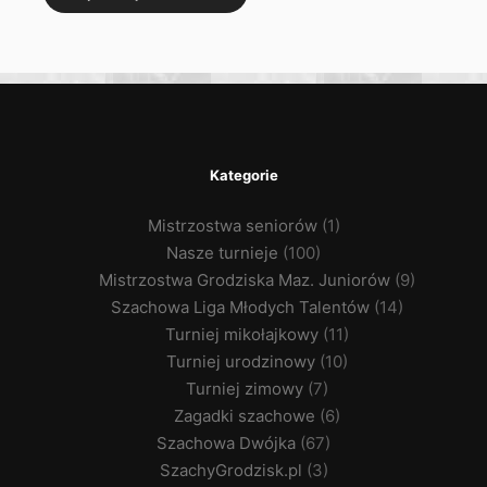
Kategorie
Mistrzostwa seniorów
(1)
Nasze turnieje
(100)
Mistrzostwa Grodziska Maz. Juniorów
(9)
Szachowa Liga Młodych Talentów
(14)
Turniej mikołajkowy
(11)
Turniej urodzinowy
(10)
Turniej zimowy
(7)
Zagadki szachowe
(6)
Szachowa Dwójka
(67)
SzachyGrodzisk.pl
(3)